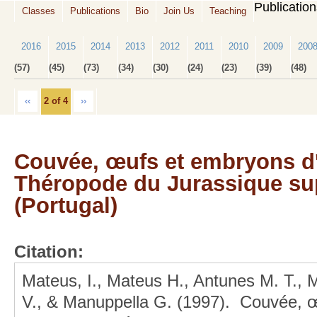
Publicatio
Classes
Publications
Bio
Join Us
Teaching
2016
2015
2014
2013
2012
2011
2010
2009
200
(57)
(45)
(73)
(34)
(30)
(24)
(23)
(39)
(48)
‹‹
2 of 4
››
Couvée, œufs et embryons d
Théropode du Jurassique su
(Portugal)
Citation:
Mateus, I., Mateus H., Antunes M. T., M
V., & Manuppella G. (1997). Couvée, 