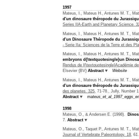
1997
Mateus, I., Mateus H., Antunes M. T., Mat
d'un dinosaure théropode du Jurassique
Series IIA-Earth and Planetary Science. 3
Mateus, I., Mateus H., Antunes M. T., Mat
d'un Dinosaure Théropode du Jurassiqu
- Serie IIa: Sciences de la Terre et des Pl
Mateus, I., Mateus H., Antunes M. T., Mat
embryons d{\textquotesingle}un Dinosa
Rendus de l{\textquotesingle}Académie des
Elsevier {BV}
Abstract
Website
Mateus, I., Mateus H., Antunes M. T., Mat
d'un dinosaure théropode du Jurassique
des planetes. 325,
71-78., Jully, Number 1
Abstract
mateus_et_al_1997_eggs_em
1998
Mateus, O., & Andersen E.
(1998).
Dinosa
7.
Abstract
Mateus, O., Taquet P., Antunes M. T., Mat
Journal of Vertebrate Paleontology. 18,
61.