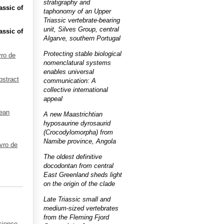
stratigraphy and
assic of
taphonomy of an Upper
Triassic vertebrate-bearing
unit, Silves Group, central
assic of
Algarve, southern Portugal
Protecting stable biological
vro de
nomenclatural systems
enables universal
bstract
communication: A
collective international
appeal
pean
A new Maastrichtian
hyposaurine dyrosaurid
(Crocodylomorpha) from
Namibe province, Angola
ivro de
The oldest definitive
docodontan from central
East Greenland sheds light
on the origin of the clade
Late Triassic small and
medium-sized vertebrates
from the Fleming Fjord
cience.