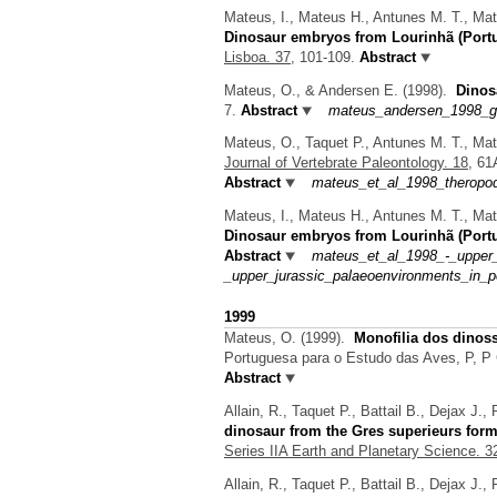
Mateus, I., Mateus H., Antunes M. T., Mat
Dinosaur embryos from Lourinhã (Portu
Lisboa. 37,
101-109.
Abstract
Mateus, O., & Andersen E.
(1998).
Dinosa
7.
Abstract
mateus_andersen_1998_g
Mateus, O., Taquet P., Antunes M. T., Mat
Journal of Vertebrate Paleontology. 18,
61A
Abstract
mateus_et_al_1998_theropod
Mateus, I., Mateus H., Antunes M. T., Mat
Dinosaur embryos from Lourinhã (Portu
Abstract
mateus_et_al_1998_-_upper_
_upper_jurassic_palaeoenvironments_in_po
1999
Mateus, O.
(1999).
Monofilia dos dinos
Portuguesa para o Estudo das Aves
,
P
,
P 
Abstract
Allain, R., Taquet P., Battail B., Dejax J.
dinosaur from the Gres superieurs form
Series IIA Earth and Planetary Science. 3
Allain, R., Taquet P., Battail B., Dejax J.