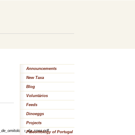
Announcements
New Taxa
Blog
Voluntários
Feeds
Dinoeggs
Projects
de_ornitologia_da_spea.pdf
Paleontology of Portugal