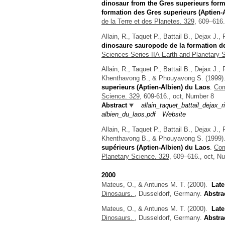
dinosaur from the Gres superieurs form
formation des Gres superieurs (Aptien-
de la Terre et des Planetes. 329,
609–616.
Allain, R., Taquet P., Battail B., Dejax J.
dinosaure sauropode de la formation de
Sciences-Series IIA-Earth and Planetary 
Allain, R., Taquet P., Battail B., Dejax J
Khenthavong B., & Phouyavong S.
(1999
superieurs (Aptien-Albien) du Laos
.
Com
Science. 329,
609-616., oct, Number 8
Abstract
allain_taquet_battail_deja
albien_du_laos.pdf
Website
Allain, R., Taquet P., Battail B., Dejax J
Khenthavong B., & Phouyavong S.
(1999
supérieurs (Aptien-Albien) du Laos
.
Com
Planetary Science. 329,
609–616., oct, Nu
2000
Mateus, O., & Antunes M. T.
(2000).
Late
Dinosaurs.
, Dusseldorf, Germany.
Abstra
Mateus, O., & Antunes M. T.
(2000).
Late
Dinosaurs.
, Dusseldorf, Germany.
Abstra