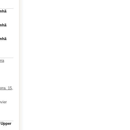
inhã
inhã
inhã
rra
rra. 15,
vier
, Upper