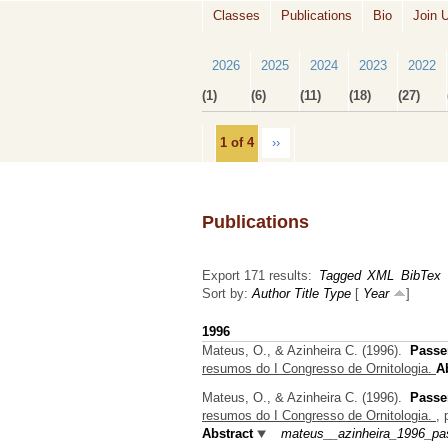
Classes
Publications
Bio
Join 
2026
2025
2024
2023
2022
(1)
(6)
(11)
(18)
(27)
1 of 4
››
Publications
Export 171 results:
Tagged
XML
BibTex
Sort by:
Author
Title
Type
[
Year
]
1996
Mateus, O., & Azinheira C.
(1996).
Passer
resumos do I Congresso de Ornitologia.
A
Mateus, O., & Azinheira C.
(1996).
Passer
resumos do I Congresso de Ornitologia.
, 
Abstract
mateus__azinheira_1996_pas