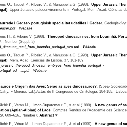
eus O., Taquet P., Ribeiro V., & Manuppella G.
(1998).
Upper Jurassic The
gal)
.
Upper Jurassic paleoenvironments in Portugal, Mem. Acad. Ciências d
urrede i Gedser- portugisisk specialitet udstilles i Gedser
.
GeologiskNyt.
edser.pdf
Website
eus H., & Ribeiro V.
(1998).
Theropod dinosaur nest from Lourinhã, Port
., Number (Suppl. 3)
_dinosaur_nest_from_lourinha_portugal_svp.pdf
Website
eus O., Taquet P., Ribeiro V., & Manuppella G.
(1998).
Upper Jurassic The
gal)
.
Mem. Acad. Ciências de Lisboa. 37,
101-109.
jurassic_theropod_dinosaur_embryos_from_lourinha_portugal_-
rtugal_ed._....pdf
Website
sauros e Origem das Aves: Serão as aves dinossauros?
.
(
Spea- Sociedad
Catry
,
F Moreira
, Ed.).
Actas do II Congresso de Ornitologia.
184-185., Lisboa
, Richir P., Veran M., Limon-Duparcmeur F., & et al
(1999).
A new genus of s
ation (Aptian-Albian) of Laos
.
Comptes Rendus de l'Academie des Science
29,
609–616., Number 8
Abstract
, Richir P., Véran M., Limon-Duparcmeur F., & et al
(1999).
A new genus of s