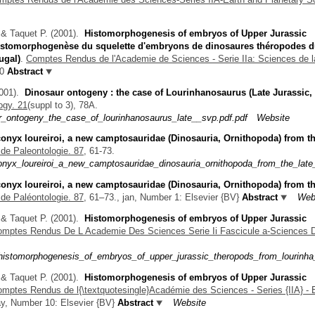
 & Taquet P.
(2001).
Histomorphogenesis of embryos of Upper Jurassic
Histomorphogenèse du squelette d'embryons de dinosaures théropodes 
ugal)
.
Comptes Rendus de l'Academie de Sciences - Serie IIa: Sciences de l
0
Abstract
001).
Dinosaur ontogeny : the case of Lourinhanosaurus (Late Jurassic,
ogy. 21
(suppl to 3), 78A.
_ontogeny_the_case_of_lourinhanosaurus_late__svp.pdf.pdf
Website
onyx loureiroi, a new camptosauridae (Dinosauria, Ornithopoda) from th
de Paleontologie. 87,
61-73.
yx_loureiroi_a_new_camptosauridae_dinosauria_ornithopoda_from_the_late_j
onyx loureiroi, a new camptosauridae (Dinosauria, Ornithopoda) from th
de Paléontologie. 87,
61–73., jan, Number 1: Elsevier {BV}
Abstract
Web
 & Taquet P.
(2001).
Histomorphogenesis of embryos of Upper Jurassic
mptes Rendus De L Academie Des Sciences Serie Ii Fascicule a-Sciences 
histomorphogenesis_of_embryos_of_upper_jurassic_theropods_from_lourinha_
 & Taquet P.
(2001).
Histomorphogenesis of embryos of Upper Jurassic
mptes Rendus de l{\textquotesingle}Académie des Sciences - Series {IIA} - 
, Number 10: Elsevier {BV}
Abstract
Website