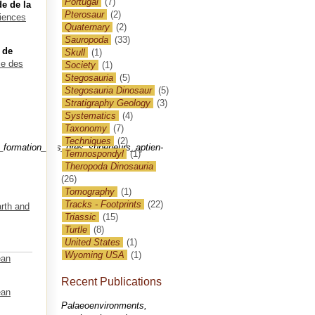
Portugal
(7)
e de la
Pterosaur
(2)
iences
Quaternary
(2)
Sauropoda
(33)
 de
Skull
(1)
ie des
Society
(1)
Stegosauria
(5)
Stegosauria Dinosaur
(5)
Stratigraphy Geology
(3)
Systematics
(4)
Taxonomy
(7)
Techniques
(2)
_formation_des_gres_superieurs_aptien-
Temnospondyl
(1)
Theropoda Dinosauria
(26)
,
Tomography
(1)
Tracks - Footprints
(22)
rth and
Triassic
(15)
Turtle
(8)
United States
(1)
Wyoming USA
(1)
ean
Recent Publications
ean
Palaeoenvironments,