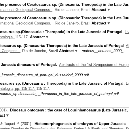
he presence of Ceratosaurus sp. (Dinosauria: Theropoda) in the Late Jur
ernational Geological Congress.
, Rio de Janeiro, Brazil
Abstract
he presence of Ceratosaurus sp. (Dinosauria: Theropoda) in the Late Jur
ernational Geological Congress.
, Rio de Janeiro, Brazil
Abstract
osaurus sp.(Dinosauria : Theropoda) in the Late Jurassic of Portugal
.
Li
ntologia.
115-117.
Abstract
tosaurus sp. (Dinosauria: Theropoda) in the Late Jurassic of Portugal
.
A
al Congress.
, Rio de Janeiro, Brazil
Abstract
mateus__antunes_2000_-
 Jurassic dinosaurs of Portugal.
.
Abstracts of the 1st Symposium of Euro
jurassic_dinosaurs_of_portugal_dusseldorf_2000.pdf
osaurus sp. (Dinosauria : Theropoda) in the Late Jurassic of Portugal
.
L
tologia, pp: 115-117.
115-117.
urus_sp.dinosauria_-_theropoda_in_the_late_jurassic_of_portugal.pdf
001).
Dinosaur ontogeny : the case of Lourinhanosaurus (Late Jurassic,
act
 & Taquet P.
(2001).
Histomorphogenesis of embryos of Upper Jurassic
mptes Rendus de l'Académie des Sciences-Series IIA-Earth and Planetary S