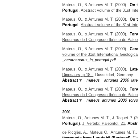
Mateus, O., & Antunes M. T.
(2000).
On t
Portugal
.
Abstract volume of the 31st Int
Mateus, O., & Antunes M. T.
(2000).
On t
Portugal
.
Abstract volume of the 31st Int
Mateus, O., & Antunes M. T.
(2000).
Torv
Resumos do I Congresso Ibérico de Paleo
Mateus, O., & Antunes M. T.
(2000).
Cera
volume of the 31st International Geologic
_ceratosaurus_in_portugal.pdf
Mateus, O., & Antunes M. T.
(2000).
Late
Dinosaurs, p.18.
, Dusseldorf, Germany.
Abstract
mateus__antunes_2000_late_
Mateus, O., & Antunes M. T.
(2000).
Torv
Resumos do I Congresso Ibérico de Paleon
Abstract
mateus_antunes_2000_torvosa
2001
Mateus, O., Antunes M. T., & Taquet P.
(2
Portugal)
.
J. Vertebr. Paleontol. 21,
Abstr
de Ricqlès, A., Mateus O., Antunes M. T.,
theropods from Lourinhã (Portugal)
.
Co