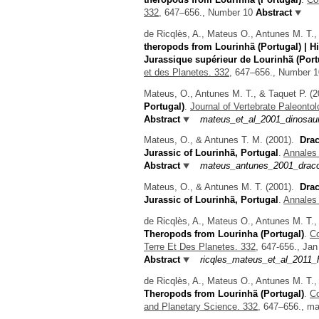
332,
647–656., Number 10
Abstract
de Ricqlès, A., Mateus O., Antunes M. T.,
theropods from Lourinhã (Portugal) | 
Jurassique supérieur de Lourinhã (Port
et des Planetes. 332,
647–656., Number 1
Mateus, O., Antunes M. T., & Taquet P.
(2
Portugal)
.
Journal of Vertebrate Paleontol
Abstract
mateus_et_al_2001_dinosaur
Mateus, O., & Antunes T. M.
(2001).
Drac
Jurassic of Lourinhã, Portugal
.
Annales 
Abstract
mateus_antunes_2001_dracon
Mateus, O., & Antunes M. T.
(2001).
Drac
Jurassic of Lourinhã, Portugal
.
Annales 
de Ricqlès, A., Mateus O., Antunes M. T.,
Theropods from Lourinha (Portugal)
.
Co
Terre Et Des Planetes. 332,
647-656., Jan
Abstract
ricqles_mateus_et_al_2011_
de Ricqlès, A., Mateus O., Antunes M. T.,
Theropods from Lourinhã (Portugal)
.
Co
and Planetary Science. 332,
647–656., may