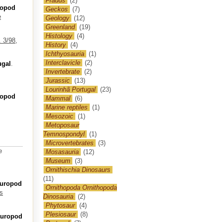
Frauds
(2)
ropod
Geckos
(7)
e
Geology
(12)
Greenland
(19)
Histology
(4)
 3/98,
History
(4)
Ichthyosauria
(1)
Interclavicle
(2)
ugal
.
Invertebrate
(2)
Jurassic
(13)
Lourinhã Portugal
(23)
ropod
Mammal
(6)
Marine reptiles
(1)
Mesozoic
(1)
Metoposaur
Temnospondyl
(1)
Microvertebrates
(3)
e
Mosasauria
(12)
Museum
(3)
Ornithischia Dinosaurs
(11)
auropod
Ornithopoda Ornithopoda
s
Dinosauria
(2)
Phytosaur
(4)
Plesiosaur
(8)
auropod