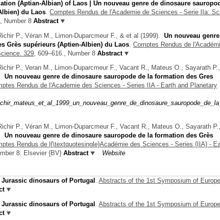
ation (Aptian-Albian) of Laos | Un nouveau genre de dinosaure sauropod
Albien) du Laos
.
Comptes Rendus de l'Academie de Sciences - Serie IIa: Sc
, Number 8
Abstract
, Richir P., Véran M., Limon-Duparcmeur F., & et al
(1999).
Un nouveau genre
s Grès supérieurs (Aptien-Albien) du Laos
.
Comptes Rendus de l'Académ
Science. 329,
609–616., Number 8
Abstract
., Richir P., Veran M., Limon-Duparcmeur F., Vacant R., Mateus O., Sayarath P.,
).
Un nouveau genre de dinosaure sauropode de la formation des Gres
ptes Rendus de l'Academie des Sciences - Series IIA - Earth and Planetary
x_richir_mateus_et_al_1999_un_nouveau_genre_de_dinosaure_sauropode_de_la
., Richir P., Véran M., Limon-Duparcmeur F., Vacant R., Mateus O., Sayarath P.
).
Un nouveau genre de dinosaure sauropode de la formation des Grès
ptes Rendus de l{\textquotesingle}Académie des Sciences - Series {IIA} - Ea
mber 8: Elsevier {BV}
Abstract
Website
 Jurassic dinosaurs of Portugal
.
Abstracts of the 1st Symposium of Europ
ct
 Jurassic dinosaurs of Portugal
.
Abstracts of the 1st Symposium of Europ
ct