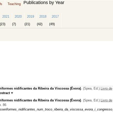
Publications by Year
Us
Teaching
2021
2020
2019
2018
2017
(23)
(7)
(21)
(42)
(49)
iformes nidificantes da Ribeira da Viscossa (Évora)
.
(
Spea
, Ed.).
Livro de
bstract
iformes nidificantes da Ribeira da Viscossa (Évora)
.
(
Spea
, Ed.).
Livro de
p. 86
seriformes_nidificantes_num_troco_ribeira_da_viscossa_evora_i_congresso_