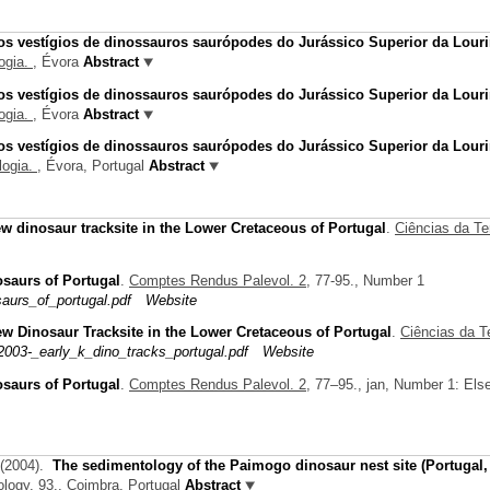
s vestígios de dinossauros saurópodes do Jurássico Superior da Lour
ogia.
, Évora
Abstract
s vestígios de dinossauros saurópodes do Jurássico Superior da Lour
ogia.
, Évora
Abstract
s vestígios de dinossauros saurópodes do Jurássico Superior da Lour
logia.
, Évora, Portugal
Abstract
w dinosaur tracksite in the Lower Cretaceous of Portugal
.
Ciências da Te
saurs of Portugal
.
Comptes Rendus Palevol. 2,
77-95., Number 1
urs_of_portugal.pdf
Website
w Dinosaur Tracksite in the Lower Cretaceous of Portugal
.
Ciências da Te
003-_early_k_dino_tracks_portugal.pdf
Website
saurs of Portugal
.
Comptes Rendus Palevol. 2,
77–95., jan, Number 1: Else
(2004).
The sedimentology of the Paimogo dinosaur nest site (Portugal
ology.
93., Coimbra, Portugal
Abstract