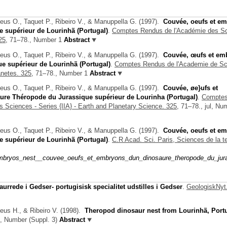
eus O., Taquet P., Ribeiro V., & Manuppella G.
(1997).
Couvée, oeufs et e
 supérieur de Lourinhã (Portugal)
.
Comptes Rendus de l'Académie des Sc
25,
71–78., Number 1
Abstract
eus O., Taquet P., Ribeiro V., & Manuppella G.
(1997).
Couvée, œufs et em
e supérieur de Lourinhã (Portugal)
.
Comptes Rendus de l'Academie de Sc
anetes. 325,
71–78., Number 1
Abstract
eus O., Taquet P., Ribeiro V., & Manuppella G.
(1997).
Couvée, øe}ufs et
ure Théropode du Jurassique supérieur de Lourinha (Portugal)
.
Compte
 Sciences - Series {IIA} - Earth and Planetary Science. 325,
71–78., jul, Nu
eus O., Taquet P., Ribeiro V., & Manuppella G.
(1997).
Couvée, oeufs et e
 supérieur de Lourinhã (Portugal)
.
C.R Acad. Sci. Paris, Sciences de la te
bryos_nest__couvee_oeufs_et_embryons_dun_dinosaure_theropode_du_jurass
urrede i Gedser- portugisisk specialitet udstilles i Gedser
.
GeologiskNyt.
eus H., & Ribeiro V.
(1998).
Theropod dinosaur nest from Lourinhã, Port
, Number (Suppl. 3)
Abstract