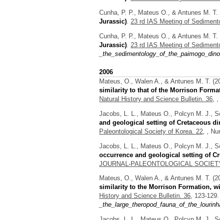
Cunha, P. P., Mateus O., & Antunes M. T.
Jurassic)
.
23 rd IAS Meeting of Sediment
Cunha, P. P., Mateus O., & Antunes M. T.
Jurassic)
.
23 rd IAS Meeting of Sediment
_the_sedimentology_of_the_paimogo_dinos
2006
Mateus, O., Walen A., & Antunes M. T.
(2
similarity to that of the Morrison Forma
Natural History and Science Bulletin. 36,
,
Jacobs, L. L., Mateus O., Polcyn M. J., S
and geological setting of Cretaceous d
Paleontological Society of Korea. 22,
, Nu
Jacobs, L. L., Mateus O., Polcyn M. J., S
occurrence and geological setting of C
JOURNAL-PALEONTOLOGICAL SOCIETY
Mateus, O., Walen A., & Antunes M. T.
(2
similarity to the Morrison Formation, w
History and Science Bulletin. 36,
123-129.
_the_large_theropod_fauna_of_the_lourinh
Jacobs, L. L., Mateus O., Polcyn M. J., S