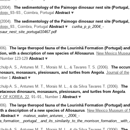
(2004).
The sedimentology of the Paimogo dinosaur nest site (Portugal
ology.
93–93., Coimbra, Portugal
Abstract
(2004).
The sedimentology of the Paimogo dinosaur nest site (Portugal
ology.
93., Coimbra, Portugal
Abstract
cunha_p_p_2004_-
aur_nest_site_portugal10467.pdf
006).
The large theropod fauna of the Lourinhã Formation (Portugal) and
tion, with a description of new species of Allosaurus
.
New Mexico Museu
 Number 123-129
Abstract
chulp A. S., Antunes M. T., Morais M. L., & Tavares T. S.
(2006).
The occur
inosaurs, mosasaurs, plesiosaurs, and turtles from Angola
.
Journal of the
mber 1
Abstract
chulp A. S., Antunes M. T., Morais M. L., & da Silva Tavares T.
(2006).
The
retaceous dinosaurs, mosasaurs, plesiosaurs, and turtles from Angola
.
 OF KOREA. 22,
91–91., Number 1
Abstract
006).
The large theropod fauna of the Lourinhã Formation (Portugal) and
ith a description of a new species of Allosaurus
.
New Mexico Museum of N
Abstract
mateus_walen_antunes_-_2006_-
a_formation__portugal__and_its_similarity_to_the_morrison_formation__with
chulp A. S., Antunes M. T., Morais M. L., & da Silva Tavares T.
(2006).
The