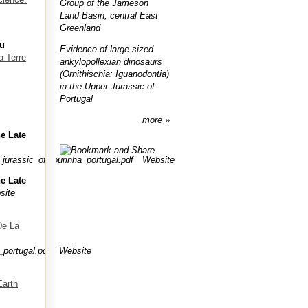
Group of the Jameson
Land Basin, central East
Greenland
du
Evidence of large-sized
a Terre
ankylopollexian dinosaurs
(Ornithischia: Iguanodontia)
in the Upper Jurassic of
Portugal
more
e Late
urassic_of_lourinha_portugal.pdf
Website
e Late
site
De La
portugal.pdf
Website
Earth