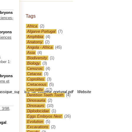
mbryons
Tags
iences-
Africa
(2)
Algarve Portugal
(7)
bryons
Amphibia
(4)
iences
Anatomy
(2)
Angola - Africa
(45)
Asia
(4)
s
Biodiversity
(1)
mber 1:
Biology
(3)
Cenozoic
(4)
Cetacea
(3)
mbryons
Coprolites
(3)
rre et
Cretaceous
(5)
Crocodile
(17)
ique_superieur_de_lourinha_portugal.pdf
Website
Dentition Teeth Tooth
(4)
Dinosauria
(2)
Dinosaurs
(10)
 3/98,
Diplodocidae
(1)
Eggs Embryos Nest
(26)
Evolution
(5)
ugal
.
Excavations
(2)