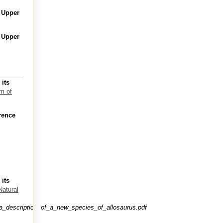
, Upper
, Upper
 its
m of
rence
 its
atural
_a_description_of_a_new_species_of_allosaurus.pdf