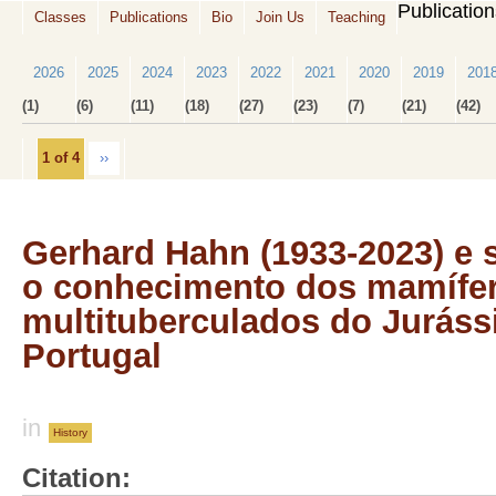
Publicatio
Classes
Publications
Bio
Join Us
Teaching
2026
2025
2024
2023
2022
2021
2020
2019
201
(1)
(6)
(11)
(18)
(27)
(23)
(7)
(21)
(42)
1 of 4
››
Gerhard Hahn (1933-2023) e 
o conhecimento dos mamífe
multituberculados do Juráss
Portugal
in
History
Citation: