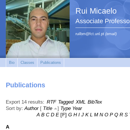
Rui Micaelo
Associate Professo
ruilbm@fct.unl.pt
(email)
Bio
Classes
Publications
Publications
Export 14 results:
RTF
Tagged
XML
BibTex
Sort by:
Author
[
Title
]
Type
Year
A
B
C
D
E
[F]
G
H
I
J
K
L
M
N
O
P
Q
R
S
A