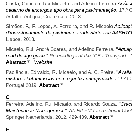
Costa, Gonçalo, Rui Micaelo, and Adelino Ferreira
Anális
caderno de encargos tipo obra para pavimentação
. 17.º 
Asfalto. Antigua, Guatemala, 2013.
Simões, F., F. Lopes, A. Ferreira, and R. Micaelo
Aplicaç
dimensionamento de pavimentos rodoviários da AASHTO
Lisboa, 2013.
Micaelo, Rui, André Soares, and Adelino Ferreira.
"
Aquapl
road design guide
."
Proceedings of the ICE - Transport
. 
Abstract
Website
Paciência, Edivaldo, R. Micaelo, and A. C. Freire.
"
Avali
misturas betuminosas com agentes encapsulados
."
9º C
Portugal 2019.
Abstract
C
Ferreira, Adelino, Rui Micaelo, and Ricardo Souza.
"
Crac
Maintenance Management
."
7th RILEM International Con
Springer Netherlands, 2012. 429-439.
Abstract
E