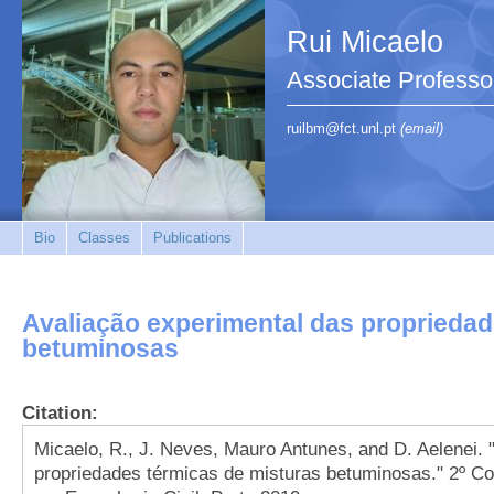
Rui Micaelo
Associate Professo
ruilbm@fct.unl.pt
(email)
Bio
Classes
Publications
Avaliação experimental das propriedad
betuminosas
Citation:
Micaelo, R., J. Neves, Mauro Antunes, and D. Aelenei. 
propriedades térmicas de misturas betuminosas." 2º C