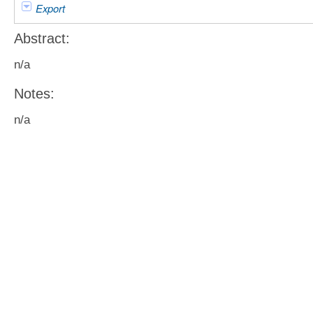
Export
Abstract:
n/a
Notes:
n/a