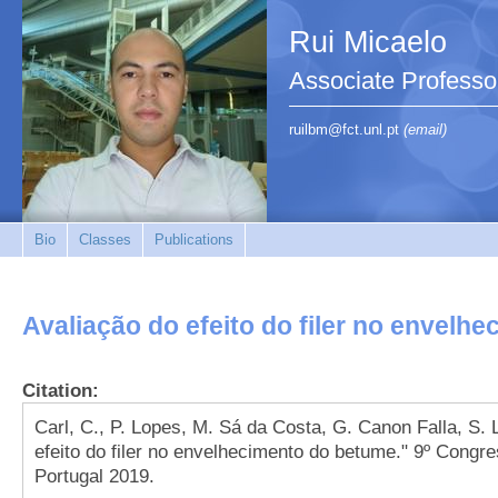
Rui Micaelo
Associate Professo
ruilbm@fct.unl.pt
(email)
Bio
Classes
Publications
Avaliação do efeito do filer no envelh
Citation:
Carl, C., P. Lopes, M. Sá da Costa, G. Canon Falla, S. 
efeito do filer no envelhecimento do betume." 9º Congr
Portugal 2019.