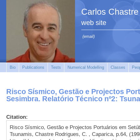
Carlos Chastre
web site
(email)
Bio
Publications
Tests
Numerical Modelling
Classes
Peo
Risco Sísmico, Gestão e Projectos Por
Sesimbra. Relatório Técnico nº2: Tsun
Citation:
Risco Sísmico, Gestão e Projectos Portuários em Setúb
Tsunamis, Chastre Rodrigues, C. , Caparica, p.64, (199