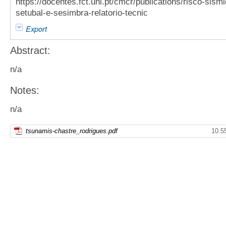
https://docentes.fct.unl.pt/cmcr/publications/risco-sis
setubal-e-sesimbra-relatorio-tecnic
Export
Abstract:
n/a
Notes:
n/a
tsunamis-chastre_rodrigues.pdf
10.5