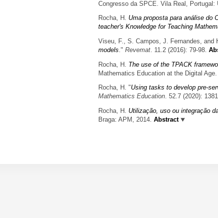
Congresso da SPCE. Vila Real, Portugal
Rocha, H.
Uma proposta para análise do 
teacher's Knowledge for Teaching Mathema
Viseu, F., S. Campos, J. Fernandes, and 
models
."
Revemat
. 11.2 (2016): 79-98.
Abs
Rocha, H.
The use of the TPACK framework
Mathematics Education at the Digital Age.
Rocha, H.
"
Using tasks to develop pre-ser
Mathematics Education
. 52.7 (2020): 138
Rocha, H.
Utilização, uso ou integração da
Braga: APM, 2014.
Abstract