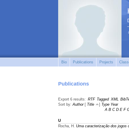
Bio
Publications
Projects
Class
Publications
Export 6 results:
RTF
Tagged
XML
BibT
Sort by:
Author
[
Title
]
Type
Year
A
B
C
D
E
F
U
Rocha, H.
Uma caracterização dos jogos 