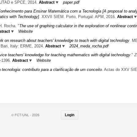
: UTAD e SPCE, 2014.
Abstract
paper.pdf
Conhecimento para Ensinar Matemática com a Tecnologia [A proposal to anal
tics with Technology]
. XXVII SIEM. Porto, Portugal: APM, 2016.
Abstract
H. Rocha.
"
The use of graphing calculator in the exploration of nonlinear cont
tract
Website
 on research about teachers’ knowledge to teach with digital technology
. M
 Bari, Italy: ERME, 2024.
Abstract
2024_meda_rocha.pdf
vice teachers’ knowledge for teaching mathematics with digital technology
."
1-1396.
Abstract
Website
 tecnologia: contributo para a clarificação de um conceito
. Actas do XXV SI
© FCT/UNL - 2026
Login