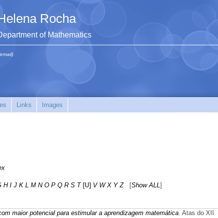
Helena Rocha
Department of Mathematics
(email)
es
Links
Images
ex
G
H
I
J
K
L
M
N
O
P
Q
R
S
T
[U]
V
W
X
Y
Z
[
Show ALL
]
com maior potencial para estimular a aprendizagem matemática
. Atas do XII