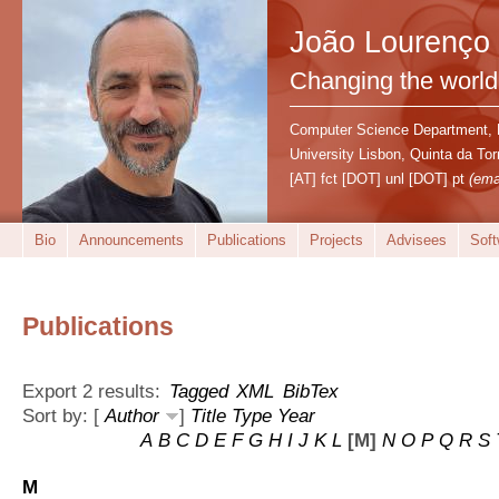
João Lourenço
Changing the world
Computer Science Department,
University Lisbon, Quinta da T
[AT] fct [DOT] unl [DOT] pt
(ema
Bio
Announcements
Publications
Projects
Advisees
Soft
Publications
Export 2 results:
Tagged
XML
BibTex
Sort by: [
Author
]
Title
Type
Year
A
B
C
D
E
F
G
H
I
J
K
L
[M]
N
O
P
Q
R
S
M