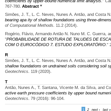
coefficients by upper-bound numerical limit analysis
."
Ca
767-780.
Abstract
Simões, J. T., L. C. Neves, Nunes A. Antão, and Costa N
bearing apa ity of shallow foundations using three-dimens
of Computational Methods
. 11.2 (2014).
Rogério, Flávio, Armando Antão N. Nuno M. C. Guerra, 
"
PROBABILIDADE DE ROTURA DE TALUDES DE ESC
COM O EUROCÓDIGO 7. ESTUDO EXPLORATÓRIO
."
R
Simões, J. T., L. C. Neves, Nunes A. Antão, and Costa N
shallow foundations on undrained soils considering soil spa
Geotechnics
. 119 (2020).
T
Antão, Nunes A., T. Santana, Vicente M. da Silva, and C
active earth pressure coefficients by upper bound numeric
Geotechnics
. 79 (2016): 96-104.
1
2
next ›
last »