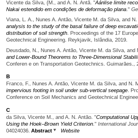
Vicente da Silva, {M., and A. N. Antã.
"
Aánlise limite rec
Nakai estendido em condições de deformação plana
."
Ge
Viana, L. A., Nunes A. Antão, Vicente M. da Silva, and N
analysis to the study of the basal failure of deep excavati
distribution of soil strength
. Proceedings of the 17 Europ
Geotechnical Engineering. Reykjavik, Islândia, 2019.
Deusdado, N., Nunes A. Antão, Vicente M. da Silva, and 
and Lower-Bound Theorems to Three-Dimensional Stabilit
Conferen e on Transportation Geotechnics. Guimarães., 
B
Franco, F., Nunes A. Antão, Vicente M. da Silva, and N. 
impervious footing in soil under sub-vertical seepage
. Pr
Conference on Soil Mechanics and Geotechnical Engineer
C
da Silva, Vicente M., and A. N. Antão.
"
Computational Up
Using the Hoek–Brown Yield Criterion
."
International Jo
04024036.
Abstract
Website