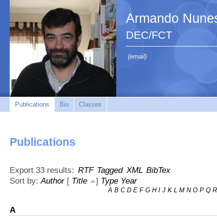
Armando Nunes
DEC/FCT
(email)
Publications
Bio
Classes
Publications
Export 33 results:
RTF
Tagged
XML
BibTex
Sort by:
Author
[
Title
]
Type
Year
A
B
C
D
E
F
G
H
I
J
K
L
M
N
O
P
Q
R
A