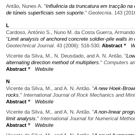
Antão, Nunes A.
"
Influência da truncatura em tracção na
de túneis superficiais sem suporte
."
Geotecnia
. 143 (201
L
Cardoso, António S., Nuno M. da Costa Guerra, Armando
"
Limit analysis of anchored concrete soldier-pile walls in 
Geotechnical Journal
. 43 (2006): 516-530.
Abstract
W
Vicente da Silva, M., N. Deusdado, and A. N. Antão.
"
Low
alternating direction method of multipliers
."
Computers an
Abstract
Website
N
Vicente da Silva, M., and A. N. Antão.
"
A new Hoek-Brown-
rocks
."
International Journal of Rock Mechanics and Min
Abstract
Website
Vicente da Silva, M., and A. N. Antão.
"
A non-linear prog
limit analysis
."
International Journal for Numerical Metho
Abstract
Website