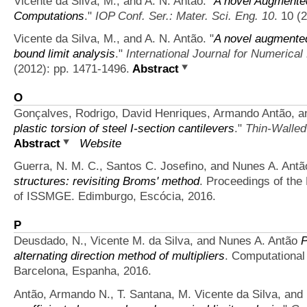
Vicente da Silva, M., and A. N. Antão.
"
A novel Augmented
Computations
."
IOP Conf. Ser.: Mater. Sci. Eng. 10
. 10 (
Vicente da Silva, M., and A. N. Antão.
"
A novel augmented
bound limit analysis
."
International Journal for Numerica
(2012): pp. 1471-1496.
Abstract
O
Gonçalves, Rodrigo, David Henriques, Armando Antão, a
plastic torsion of steel I-section cantilevers
."
Thin-Walled
Abstract
Website
Guerra, N. M. C., Santos C. Josefino, and Nunes A. Antã
structures: revisiting Broms' method
. Proceedings of th
of ISSMGE. Edimburgo, Escócia, 2016.
P
Deusdado, N., Vicente M. da Silva, and Nunes A. Antão
P
alternating direction method of multipliers
. Computational
Barcelona, Espanha, 2016.
Antão, Armando N., T. Santana, M. Vicente da Silva, and