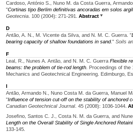
Cardoso, António S., Nuno M. da Costa Guerra, Armando
"
Cortinas tipo Berlim definitivas ancoradas em solos argi
Geotecnia
. 100 (2004): 271-291.
Abstract
D
Antão, A. N., M. Vicente da Silva, and N. M. C. Guerra.
"
bearing capacity of shallow foundations in sand
."
Soils a
F
Leal, R., Nunes A. Antão, and N. M. C. Guerra
Flexible r
beams: the problem of tie-rod length
. Proceedings of the
Mechanics and Geotechnical Engineering. Edimburgo, Es
I
Antão, Armando N., Nuno Costa M. da Guerra, Manuel M
"
Influence of tension cut-off on the stability of anchored c
Canadian Geotechnical Journal
. 45 (2008): 1036-1044.
Ab
Josefino, Santos C. J., Costa N. M. da Guerra, and Nune
Length on the Overall Stability of Single Anchored Retain
133-145.