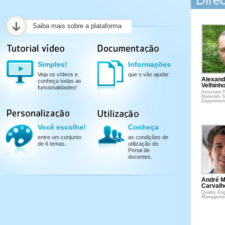
Dire
Saiba mais sobre a plataforma
Simples!
Informações
Veja os vídeos e
que o vão ajudar.
Alexand
conheça todas as
Velhinh
funcionalidades!
Assistant P
Materials 
Departmen
Você escolhe!
Conheça
entre um conjunto
as condições de
de 6 temas.
utilização do
Portal de
docentes.
André M
Carvalh
Quality Eng
Manageme