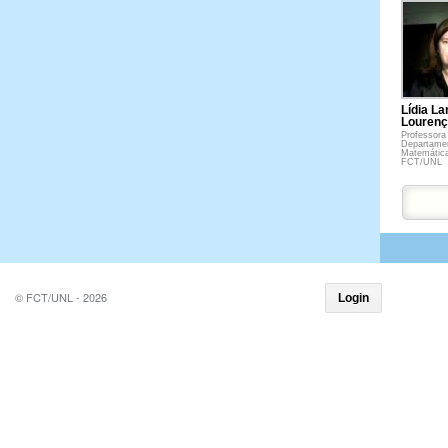
Lídia L
Louren
Professora 
Departame
Matemátic
FCT/UNL
© FCT/UNL - 2026
Login