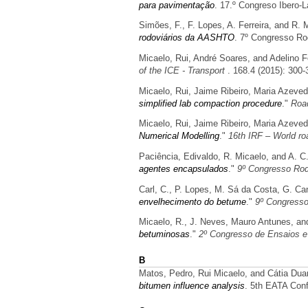
para pavimentação
. 17.º Congreso Ibero-L
Simões, F., F. Lopes, A. Ferreira, and R. 
rodoviários da AASHTO
. 7º Congresso Ro
Micaelo, Rui, André Soares, and Adelino Fe
of the ICE - Transport
. 168.4 (2015): 300-
Micaelo, Rui, Jaime Ribeiro, Maria Azeve
simplified lab compaction procedure
."
Roa
Micaelo, Rui, Jaime Ribeiro, Maria Azeve
Numerical Modelling
."
16th IRF – World ro
Paciência, Edivaldo, R. Micaelo, and A. C.
agentes encapsulados
."
9º Congresso Rod
Carl, C., P. Lopes, M. Sá da Costa, G. Ca
envelhecimento do betume
."
9º Congresso
Micaelo, R., J. Neves, Mauro Antunes, and
betuminosas
."
2º Congresso de Ensaios e
B
Matos, Pedro, Rui Micaelo, and Cátia Dua
bitumen influence analysis
. 5th EATA Con