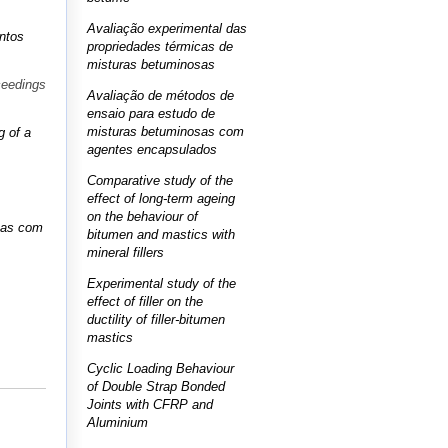
Avaliação experimental das
ntos
propriedades térmicas de
misturas betuminosas
ceedings
Avaliação de métodos de
ensaio para estudo de
misturas betuminosas com
g of a
agentes encapsulados
Comparative study of the
effect of long-term ageing
on the behaviour of
sas com
bitumen and mastics with
mineral fillers
Experimental study of the
effect of filler on the
ductility of filler-bitumen
mastics
Cyclic Loading Behaviour
of Double Strap Bonded
Joints with CFRP and
Aluminium