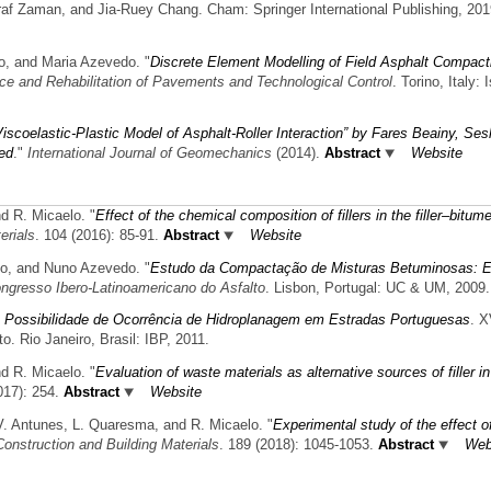
f Zaman, and Jia-Ruey Chang. Cham: Springer International Publishing, 201
o, and Maria Azevedo.
"
Discrete Element Modelling of Field Asphalt Compact
ce and Rehabilitation of Pavements and Technological Control
. Torino, Italy: 
iscoelastic-Plastic Model of Asphalt-Roller Interaction” by Fares Beainy, Ses
ed
."
International Journal of Geomechanics
(2014).
Abstract
Website
nd R. Micaelo.
"
Effect of the chemical composition of fillers in the filler–bitum
erials
. 104 (2016): 85-91.
Abstract
Website
do, and Nuno Azevedo.
"
Estudo da Compactação de Misturas Betuminosas: 
ngresso Ibero-Latinoamericano do Asfalto
. Lisbon, Portugal: UC & UM, 2009.
 Possibilidade de Ocorrência de Hidroplanagem em Estradas Portuguesas
. X
. Rio Janeiro, Brasil: IBP, 2011.
nd R. Micaelo.
"
Evaluation of waste materials as alternative sources of filler i
017): 254.
Abstract
Website
 V. Antunes, L. Quaresma, and R. Micaelo.
"
Experimental study of the effect of 
Construction and Building Materials
. 189 (2018): 1045-1053.
Abstract
Web