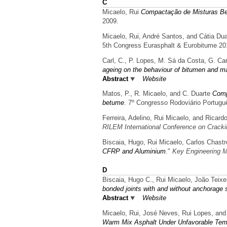
C
Micaelo, Rui
Compactação de Misturas B
2009.
Micaelo, Rui, André Santos, and Cátia Dua
5th Congress Eurasphalt & Eurobitume 201
Carl, C., P. Lopes, M. Sá da Costa, G. Ca
ageing on the behaviour of bitumen and mas
Abstract
Website
Matos, P., R. Micaelo, and C. Duarte
Comp
betume
. 7º Congresso Rodoviário Portugu
Ferreira, Adelino, Rui Micaelo, and Ricard
RILEM International Conference on Crack
Biscaia, Hugo, Rui Micaelo, Carlos Chast
CFRP and Aluminium
."
Key Engineering M
D
Biscaia, Hugo C., Rui Micaelo, João Teixe
bonded joints with and without anchorage 
Abstract
Website
Micaelo, Rui, José Neves, Rui Lopes, and
Warm Mix Asphalt Under Unfavorable Temp