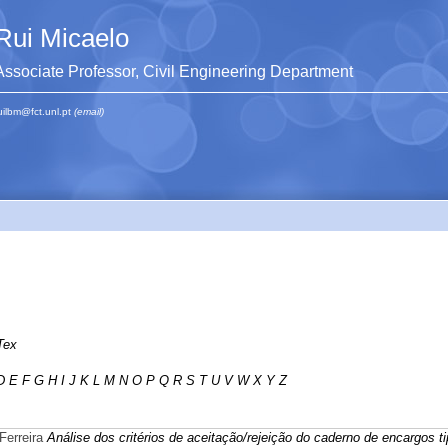
Rui Micaelo
Associate Professor, Civil Engineering Department
uilbm@fct.unl.pt
(email)
Tex
D
E
F
G
H
I
J
K
L
M
N
O
P
Q
R
S
T
U
V
W
X
Y
Z
Ferreira
Análise dos critérios de aceitação/rejeição do caderno de encargos t