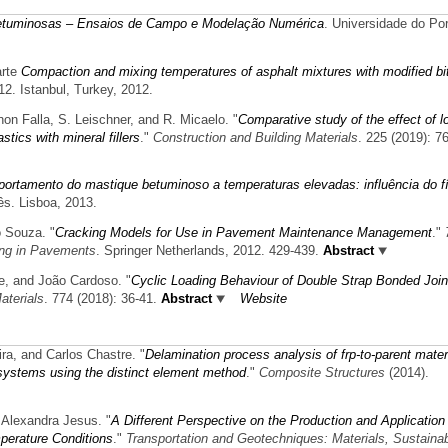
etuminosas – Ensaios de Campo e Modelação Numérica
. Universidade do Por
rte
Compaction and mixing temperatures of asphalt mixtures with modified b
2. Istanbul, Turkey, 2012.
non Falla, S. Leischner, and R. Micaelo.
"
Comparative study of the effect of l
tics with mineral fillers
."
Construction and Building Materials
. 225 (2019): 7
ortamento do mastique betuminoso a temperaturas elevadas: influência do fí
ês. Lisboa, 2013.
o Souza.
"
Cracking Models for Use in Pavement Maintenance Management
."
ing in Pavements
. Springer Netherlands, 2012. 429-439.
Abstract
re, and João Cardoso.
"
Cyclic Loading Behaviour of Double Strap Bonded Join
aterials
. 774 (2018): 36-41.
Abstract
Website
ira, and Carlos Chastre.
"
Delamination process analysis of frp-to-parent mater
systems using the distinct element method
."
Composite Structures
(2014).
 Alexandra Jesus.
"
A Different Perspective on the Production and Application
erature Conditions
."
Transportation and Geotechniques: Materials, Sustainabi