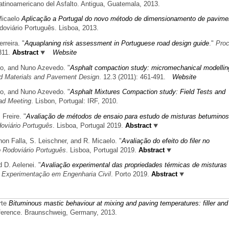
atinoamericano del Asfalto. Antigua, Guatemala, 2013.
Micaelo
Aplicação a Portugal do novo método de dimensionamento de pavime
doviário Português. Lisboa, 2013.
rreira.
"
Aquaplaning risk assessment in Portuguese road design guide
."
Pro
311.
Abstract
Website
do, and Nuno Azevedo.
"
Asphalt compaction study: micromechanical modellin
d Materials and Pavement Design
. 12.3 (2011): 461-491.
Website
do, and Nuno Azevedo.
"
Asphalt Mixtures Compaction study: Field Tests and
ad Meeting
. Lisbon, Portugal: IRF, 2010.
 Freire.
"
Avaliação de métodos de ensaio para estudo de misturas betumino
oviário Português
. Lisboa, Portugal 2019.
Abstract
non Falla, S. Leischner, and R. Micaelo.
"
Avaliação do efeito do filer no
 Rodoviário Português
. Lisboa, Portugal 2019.
Abstract
 D. Aelenei.
"
Avaliação experimental das propriedades térmicas de misturas
 Experimentação em Engenharia Civil
. Porto 2019.
Abstract
rte
Bituminous mastic behaviour at mixing and paving temperatures: filler and
ference. Braunschweig, Germany, 2013.