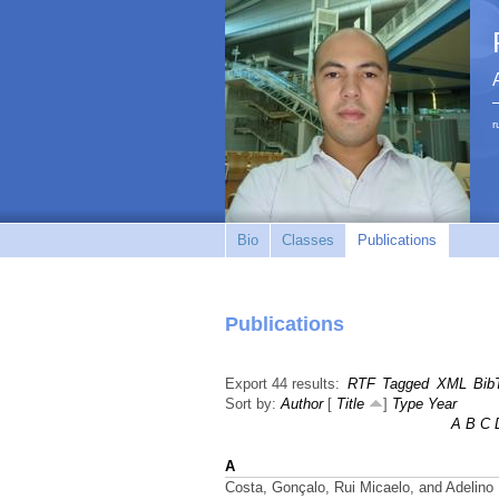
r
Bio
Classes
Publications
Publications
Export 44 results:
RTF
Tagged
XML
Bib
Sort by:
Author
[
Title
]
Type
Year
A
B
C
A
Costa, Gonçalo, Rui Micaelo, and Adelino 