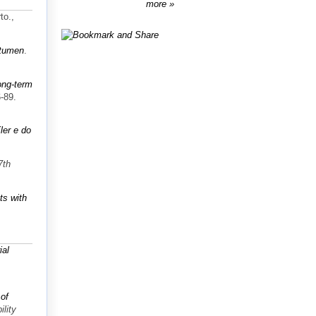
more
to.,
itumen
.
ong-term
6-89.
ler e do
7th
ts with
ial
 of
lity