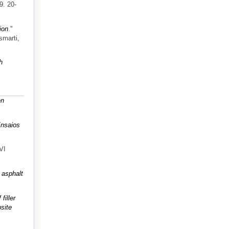
9. 20-
ion
."
Ismarti,
h
en
Ensaios
VI
n asphalt
filler
site