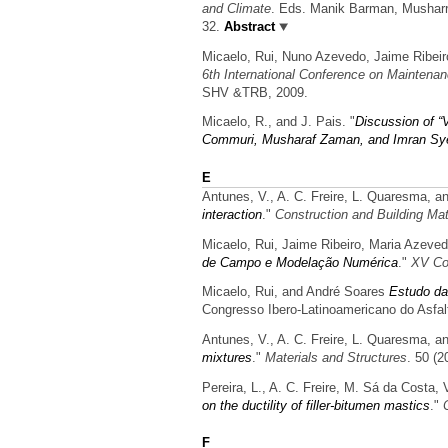
and Climate
. Eds. Manik Barman, Musharra
32.
Abstract
Micaelo, Rui, Nuno Azevedo, Jaime Ribeir
6th International Conference on Maintenan
SHV &TRB, 2009.
Micaelo, R., and J. Pais.
"
Discussion of “V
Commuri, Musharaf Zaman, and Imran Sy
E
Antunes, V., A. C. Freire, L. Quaresma, a
interaction
."
Construction and Building Mat
Micaelo, Rui, Jaime Ribeiro, Maria Azeve
de Campo e Modelação Numérica
."
XV Co
Micaelo, Rui, and André Soares
Estudo da
Congresso Ibero-Latinoamericano do Asfalto
Antunes, V., A. C. Freire, L. Quaresma, a
mixtures
."
Materials and Structures
. 50 (2
Pereira, L., A. C. Freire, M. Sá da Costa,
on the ductility of filler-bitumen mastics
."
F