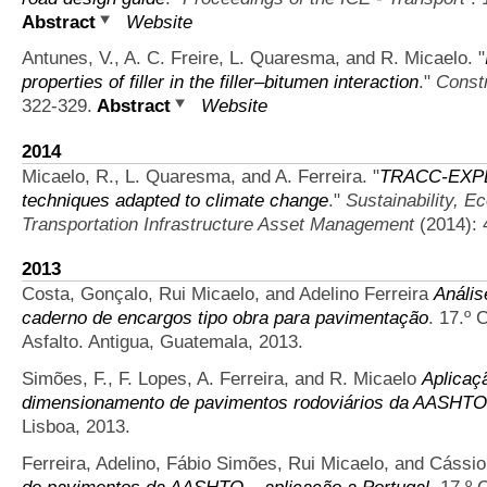
Abstract
Website
Antunes, V., A. C. Freire, L. Quaresma, and R. Micaelo.
"
properties of filler in the filler–bitumen interaction
."
Constr
322-329.
Abstract
Website
2014
Micaelo, R., L. Quaresma, and A. Ferreira.
"
TRACC-EXPERT
techniques adapted to climate change
."
Sustainability, E
Transportation Infrastructure Asset Management
(2014): 
2013
Costa, Gonçalo, Rui Micaelo, and Adelino Ferreira
Anális
caderno de encargos tipo obra para pavimentação
. 17.º 
Asfalto. Antigua, Guatemala, 2013.
Simões, F., F. Lopes, A. Ferreira, and R. Micaelo
Aplicaç
dimensionamento de pavimentos rodoviários da AASHTO
Lisboa, 2013.
Ferreira, Adelino, Fábio Simões, Rui Micaelo, and Cássi
de pavimentos da AASHTO – aplicação a Portugal
. 17.º