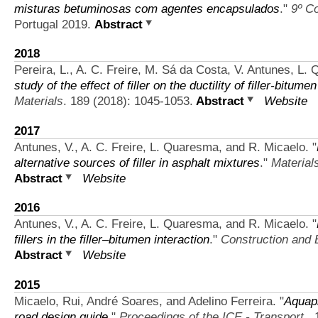
misturas betuminosas com agentes encapsulados
."
9º C
Portugal 2019.
Abstract
2018
Pereira, L., A. C. Freire, M. Sá da Costa, V. Antunes, L.
study of the effect of filler on the ductility of filler-bitum
Materials
. 189 (2018): 1045-1053.
Abstract
Website
2017
Antunes, V., A. C. Freire, L. Quaresma, and R. Micaelo.
"
alternative sources of filler in asphalt mixtures
."
Material
Abstract
Website
2016
Antunes, V., A. C. Freire, L. Quaresma, and R. Micaelo.
"
fillers in the filler–bitumen interaction
."
Construction and B
Abstract
Website
2015
Micaelo, Rui, André Soares, and Adelino Ferreira.
"
Aquapl
road design guide
."
Proceedings of the ICE - Transport
. 