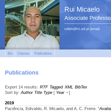
Rui Micaelo
Associate Professo
ruilbm@fct.unl.pt
(email)
Bio
Classes
Publications
Publications
Export 14 results:
RTF
Tagged
XML
BibTex
Sort by:
Author
Title
Type
[
Year
]
2019
Paciência, Edivaldo, R. Micaelo, and A. C. Freire.
"
Avali