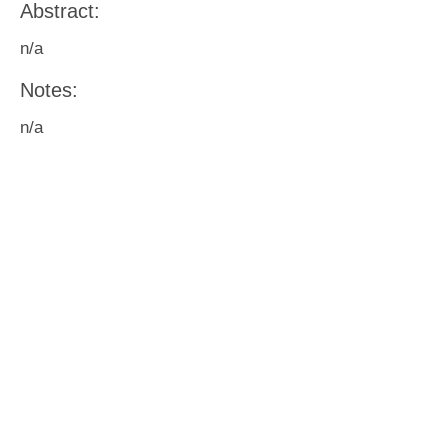
Abstract:
n/a
Notes:
n/a