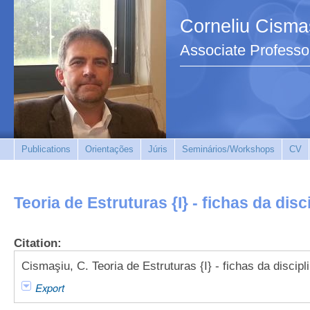
Corneliu Cisma
Associate Professo
Publications
Orientações
Júris
Seminários/Workshops
CV
Teoria de Estruturas {I} - fichas da dis
Citation:
Cismaşiu, C. Teoria de Estruturas {I} - fichas da discip
Export