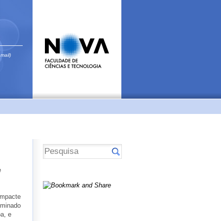
email)
e
impacte
nominado
a, e