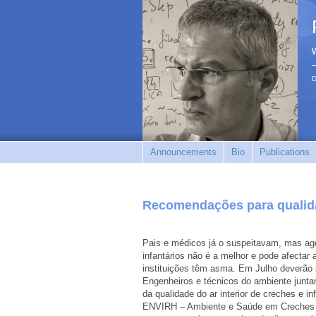
D
Announcements
Bio
Publications
Recomendações para qualida
Pais e médicos já o suspeitavam, mas ago
infantários não é a melhor e pode afecta
instituições têm asma. Em Julho deverão
Engenheiros e técnicos do ambiente junta
da qualidade do ar interior de creches e i
ENVIRH – Ambiente e Saúde em Creches e 