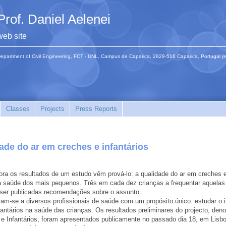
Prof. Daniel Aelenei
web site
epartment of Civil Engineering, FCT - UNL, Campus de Caparica, 2829-516 Caparica, Portugal
(
Classes
Projects
Press Reports
de do ar em creches e infantários
ra os resultados de um estudo vêm prová-lo: a qualidade do ar em creches 
r a saúde dos mais pequenos. Três em cada dez crianças a frequentar aquelas
 ser publicadas recomendações sobre o assunto.
ram-se a diversos profissionais de saúde com um propósito único: estudar o 
nfantários na saúde das crianças. Os resultados preliminares do projecto, de
Infantários, foram apresentados publicamente no passado dia 18, em Lisbo